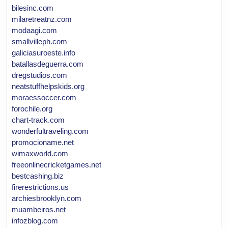
bilesinc.com
milaretreatnz.com
modaagi.com
smallvilleph.com
galiciasuroeste.info
batallasdeguerra.com
dregstudios.com
neatstuffhelpskids.org
moraessoccer.com
forochile.org
chart-track.com
wonderfultraveling.com
promocioname.net
wimaxworld.com
freeonlinecricketgames.net
bestcashing.biz
firerestrictions.us
archiesbrooklyn.com
muambeiros.net
infozblog.com