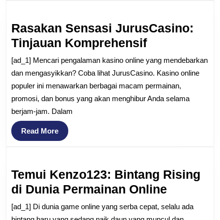
online
Rasakan Sensasi JurusCasino:
Rasakan
Tinjauan Komprehensif
Sensasi
[ad_1] Mencari pengalaman kasino online yang mendebarkan
JurusCasino
dan mengasyikkan? Coba lihat JurusCasino. Kasino online
Tinjauan
populer ini menawarkan berbagai macam permainan,
promosi, dan bonus yang akan menghibur Anda selama
Komprehens
berjam-jam. Dalam
Read
Read More
More
Temui Kenzo123: Bintang Rising
Temui
di Dunia Permainan Online
Kenzo12
[ad_1] Di dunia game online yang serba cepat, selalu ada
Bintang
bintang baru yang sedang naik daun yang muncul dan