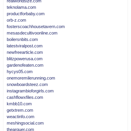
realworldsize.com
teknolama.com
productforbaby.com
orb-z.com
fosterscoachhousetavern.com
mesasdecultivoonline.com
boilersnbits.com
latestviralpost.com
newfreearticle.com
blitzpowerusa.com
gardenofeaten.com
hycys05.com
onemoremilerunning.com
snowboardsteez.com
instagrambioforgirls.com
cashflowxfiles.com
kmbb10.com
getxtrem.com
weactinfo.com
meshingsocial.com
thearguer.com