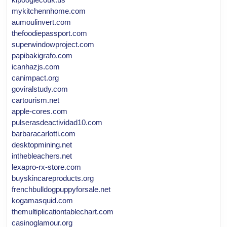
mykitchennhome.com
aumoulinvert.com
thefoodiepassport.com
superwindowproject.com
papibakigrafo.com
icanhazjs.com
canimpact.org
goviralstudy.com
cartourism.net
apple-cores.com
pulserasdeactividad10.com
barbaracarlotti.com
desktopmining.net
inthebleachers.net
lexapro-rx-store.com
buyskincareproducts.org
frenchbulldogpuppyforsale.net
kogamasquid.com
themultiplicationtablechart.com
casinoglamour.org