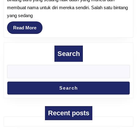
Rising
membuat nama untuk diri mereka sendiri. Salah satu bintang
yang sedang
di
Dunia
Read
Read More
Permain
More
Online
Search
Search
Recent posts