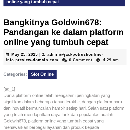
online yang tumbuh cepat
Bangkitnya Goldwin678:
Pandangan ke dalam platform
online yang tumbuh cepat
May
May 25, 2025
admin@jackpotrushonline-
|
25,
admin@jackpotrushonline-
info.preview-domain.com
0 Comment
4:29 am
|
|
2025
info.preview-
domain.com
Categories:
Slot Online
[ad_1]
Dunia platform online telah mengalami peningkatan yang
signifikan dalam beberapa tahun terakhir, dengan platform baru
dan inovatif bermunculan hampir setiap hari. Salah satu platform
yang telah mendapatkan daya tarik dan popularitas adalah
Goldwin678, platform online yang tumbuh cepat yang
menawarkan berbagai layanan dan produk kepada