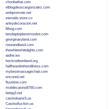
chonbaihat.com
elblogdeoscargonzalez.com
webpromote.net
steroids-store.co
arteydecoracion.net
fithog.com
bestlaptopbestmonitor.com
georginaryland.com
roseandbasil.com
thewhitewhitelights.com
atdhe.ws
heckrodtwetland.org
halfheardinthestillness.com
mybestmassagechair.com
ericreed.net
fluxetine.com
mobilecasino8760.com
betqq3.net
casinoloans5.us
CasinoAuction.us
kipooglecouk.us