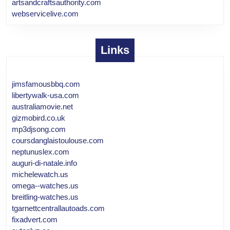
artsandcraftsauthority.com
webservicelive.com
Links
jimsfamousbbq.com
libertywalk-usa.com
australiamovie.net
gizmobird.co.uk
mp3djsong.com
coursdanglaistoulouse.com
neptunuslex.com
auguri-di-natale.info
michelewatch.us
omega--watches.us
breitling-watches.us
tgarnettcentrallautoads.com
fixadvert.com