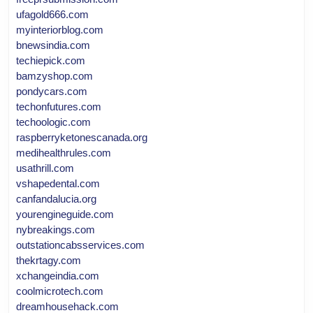
ufagold666.com
myinteriorblog.com
bnewsindia.com
techiepick.com
bamzyshop.com
pondycars.com
techonfutures.com
techoologic.com
raspberryketonescanada.org
medihealthrules.com
usathrill.com
vshapedental.com
canfandalucia.org
yourengineguide.com
nybreakings.com
outstationcabsservices.com
thekrtagy.com
xchangeindia.com
coolmicrotech.com
dreamhousehack.com