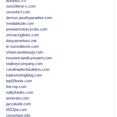
autopluz.co
save3time-c.com
vexonhcf.com
demos-pixelsparadise.com
mediatitude.com
prewarmotorcycles.com
simracinglinks.com
dosyamerkezi.net
le-surrealisme.com
showcasebeauty.com
insurancepolicyexpert.com
statkeycompany.com
carolinadeckbuilders.com
topinvestingblog.com
top50tools.com
the-rep.com
saltyfranks.com
annerani.com
jazzatude.com
0022pa.com
zeroshare.info