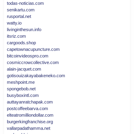
todas-noticias.com
senikartu.com
rusportal.net
watty.io
livinginthesun.info
itsriz.com
cargoods.shop
capetownacupuncture.com
bitcoinvideospro.com
cosmiccrowcollective.com
alain-jacquet.com
gotisouizakayabakeneko.com
meshpoint.me
spongebob.net
busyboxintl.com
auttayanratchapak.com
postcoffeebarva.com
elteatromilliondollar.com
burgerkingfranchise.org
vallarpadathamma.net