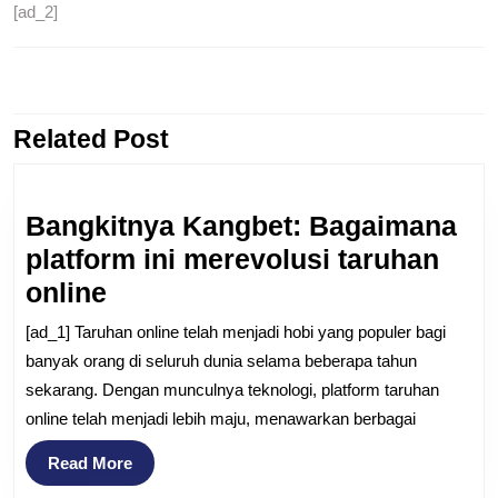
[ad_2]
Post
PREVIOUS
NEXT
navigation
Related Post
Previous
Next
post:
post:
Bangkitnya Kangbet: Bagaimana
platform ini merevolusi taruhan
Bangkitnya
online
Kangbet:
[ad_1] Taruhan online telah menjadi hobi yang populer bagi
Bagaimana
banyak orang di seluruh dunia selama beberapa tahun
platform
sekarang. Dengan munculnya teknologi, platform taruhan
online telah menjadi lebih maju, menawarkan berbagai
ini
merevolusi
Read
Read More
taruhan
More