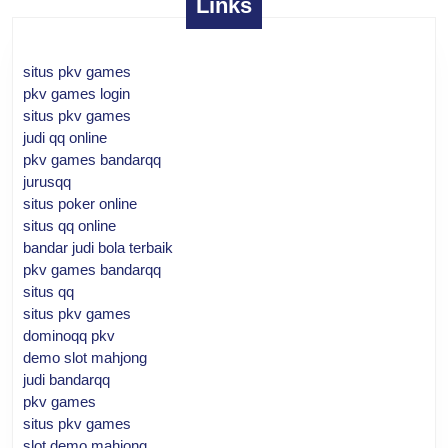
Links
situs pkv games
pkv games login
situs pkv games
judi qq online
pkv games bandarqq
jurusqq
situs poker online
situs qq online
bandar judi bola terbaik
pkv games bandarqq
situs qq
situs pkv games
dominoqq pkv
demo slot mahjong
judi bandarqq
pkv games
situs pkv games
slot demo mahjong