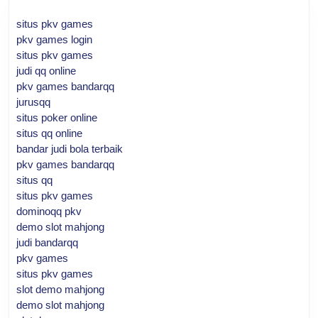
situs pkv games
pkv games login
situs pkv games
judi qq online
pkv games bandarqq
jurusqq
situs poker online
situs qq online
bandar judi bola terbaik
pkv games bandarqq
situs qq
situs pkv games
dominoqq pkv
demo slot mahjong
judi bandarqq
pkv games
situs pkv games
slot demo mahjong
demo slot mahjong