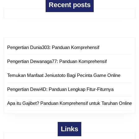
Recent posts
Pengertian Dunia303: Panduan Komprehensif
Pengertian Dewanaga77: Panduan Komprehensif
Temukan Manfaat Jeniustoto Bagi Pecinta Game Online
Pengertian Dewi4D: Panduan Lengkap Fitur-Fiturnya
Apa itu Gajibet? Panduan Komprehensif untuk Taruhan Online
Links