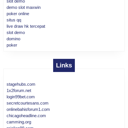
slot demo
demo slot maxwin
poker online
situs qq
live draw hk tercepat
slot demo
domino
poker
Links
stagehubs.com
1x2forum.net
login99bet.com
secretcourtesans.com
onlinebahisforum1.com
chicagoheadline.com
camming.org