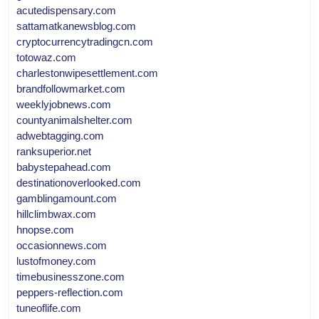
acutedispensary.com
sattamatkanewsblog.com
cryptocurrencytradingcn.com
totowaz.com
charlestonwipesettlement.com
brandfollowmarket.com
weeklyjobnews.com
countyanimalshelter.com
adwebtagging.com
ranksuperior.net
babystepahead.com
destinationoverlooked.com
gamblingamount.com
hillclimbwax.com
hnopse.com
occasionnews.com
lustofmoney.com
timebusinesszone.com
peppers-reflection.com
tuneoflife.com