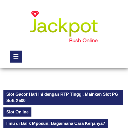
Skip
to
content
Skip
to
content
Open
Button
Slot Gacor Hari Ini dengan RTP Tinggi, Mainkan Slot PG
Soft X500
Slot Online
Ilmu di Balik Mposun: Bagaimana Cara Kerjanya?