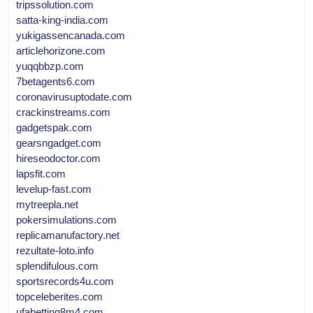
tripssolution.com
satta-king-india.com
yukigassencanada.com
articlehorizone.com
yuqqbbzp.com
7betagents6.com
coronavirusuptodate.com
crackinstreams.com
gadgetspak.com
gearsngadget.com
hireseodoctor.com
lapsfit.com
levelup-fast.com
mytreepla.net
pokersimulations.com
replicamanufactory.net
rezultate-loto.info
splendifulous.com
sportsrecords4u.com
topceleberites.com
ufabetting8m4.com