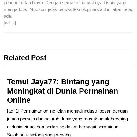
penghematan biaya. Dengan semakin banyaknya bisnis yang
mengadopsi Mposun, jelas bahwa teknologi inovatif ini akan tetap
ada.
[ad_2]
Post
PREVIOUS
NEXT
navigation
Related Post
Previous
Next
post:
post:
Temui Jaya77: Bintang yang
Meningkat di Dunia Permainan
Temui
Online
Jaya77:
[ad_1] Permainan online telah menjadi industri besar, dengan
Bintang
jutaan pemain dari seluruh dunia yang masuk untuk bersaing
yang
di dunia virtual dan bertarung dalam berbagai permainan.
Salah satu bintang yang sedang
Meningkat