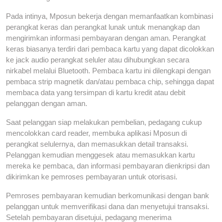
Pada intinya, Mposun bekerja dengan memanfaatkan kombinasi
perangkat keras dan perangkat lunak untuk menangkap dan
mengirimkan informasi pembayaran dengan aman. Perangkat
keras biasanya terdiri dari pembaca kartu yang dapat dicolokkan
ke jack audio perangkat seluler atau dihubungkan secara
nirkabel melalui Bluetooth. Pembaca kartu ini dilengkapi dengan
pembaca strip magnetik dan/atau pembaca chip, sehingga dapat
membaca data yang tersimpan di kartu kredit atau debit
pelanggan dengan aman.
Saat pelanggan siap melakukan pembelian, pedagang cukup
mencolokkan card reader, membuka aplikasi Mposun di
perangkat selulernya, dan memasukkan detail transaksi.
Pelanggan kemudian menggesek atau memasukkan kartu
mereka ke pembaca, dan informasi pembayaran dienkripsi dan
dikirimkan ke pemroses pembayaran untuk otorisasi.
Pemroses pembayaran kemudian berkomunikasi dengan bank
pelanggan untuk memverifikasi dana dan menyetujui transaksi.
Setelah pembayaran disetujui, pedagang menerima