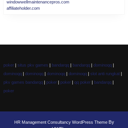
windowwellmaintenancepros.com
affiliateholder.com
poker
|
situs pkv games
|
bandarqq
|
bandarqq
|
dominoqq
|
dominoqq
|
dominoqq
|
dominoqq
|
dominoqq
|
slot anti rungkat
|
pkv games bandarqq
|
poker
|
poker
|
qq poker
|
bandarqq
|
poker
HR Management Consultancy WordPress Theme
By