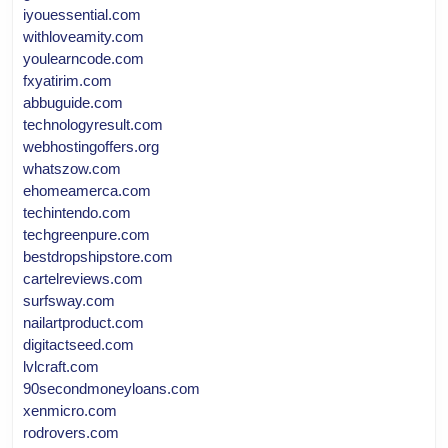
iyouessential.com
withloveamity.com
youlearncode.com
fxyatirim.com
abbuguide.com
technologyresult.com
webhostingoffers.org
whatszow.com
ehomeamerca.com
techintendo.com
techgreenpure.com
bestdropshipstore.com
cartelreviews.com
surfsway.com
nailartproduct.com
digitactseed.com
lvlcraft.com
90secondmoneyloans.com
xenmicro.com
rodrovers.com