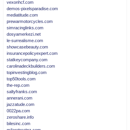
vexonhcf.com
demos-pixelsparadise.com
mediatitude.com
prewarmotorcycles.com
simracinglinks.com
dosyamerkezi.net
le-surrealisme.com
showcasebeauty.com
insurancepolicyexpert.com
statkeycompany.com
carolinadeckbuilders.com
topinvestingblog.com
top50tools.com
the-rep.com
saltyfranks.com
annerani.com
jazzatude.com
0022pa.com
zeroshare.info
bilesinc.com
milaretreatnz.com