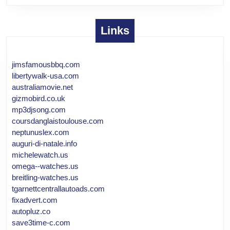
Links
jimsfamousbbq.com
libertywalk-usa.com
australiamovie.net
gizmobird.co.uk
mp3djsong.com
coursdanglaistoulouse.com
neptunuslex.com
auguri-di-natale.info
michelewatch.us
omega--watches.us
breitling-watches.us
tgarnettcentrallautoads.com
fixadvert.com
autopluz.co
save3time-c.com