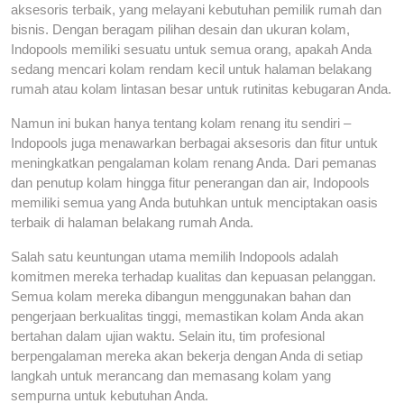
aksesoris terbaik, yang melayani kebutuhan pemilik rumah dan
bisnis. Dengan beragam pilihan desain dan ukuran kolam,
Indopools memiliki sesuatu untuk semua orang, apakah Anda
sedang mencari kolam rendam kecil untuk halaman belakang
rumah atau kolam lintasan besar untuk rutinitas kebugaran Anda.
Namun ini bukan hanya tentang kolam renang itu sendiri –
Indopools juga menawarkan berbagai aksesoris dan fitur untuk
meningkatkan pengalaman kolam renang Anda. Dari pemanas
dan penutup kolam hingga fitur penerangan dan air, Indopools
memiliki semua yang Anda butuhkan untuk menciptakan oasis
terbaik di halaman belakang rumah Anda.
Salah satu keuntungan utama memilih Indopools adalah
komitmen mereka terhadap kualitas dan kepuasan pelanggan.
Semua kolam mereka dibangun menggunakan bahan dan
pengerjaan berkualitas tinggi, memastikan kolam Anda akan
bertahan dalam ujian waktu. Selain itu, tim profesional
berpengalaman mereka akan bekerja dengan Anda di setiap
langkah untuk merancang dan memasang kolam yang
sempurna untuk kebutuhan Anda.