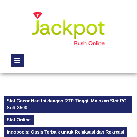
Skip
to
content
Skip
to
content
Open
Button
Slot Gacor Hari Ini dengan RTP Tinggi, Mainkan Slot PG
Soft X500
Slot Online
Indopools: Oasis Terbaik untuk Relaksasi dan Rekreasi