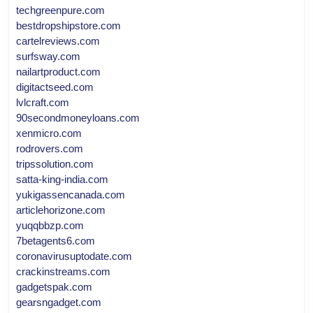
techgreenpure.com
bestdropshipstore.com
cartelreviews.com
surfsway.com
nailartproduct.com
digitactseed.com
lvlcraft.com
90secondmoneyloans.com
xenmicro.com
rodrovers.com
tripssolution.com
satta-king-india.com
yukigassencanada.com
articlehorizone.com
yuqqbbzp.com
7betagents6.com
coronavirusuptodate.com
crackinstreams.com
gadgetspak.com
gearsngadget.com