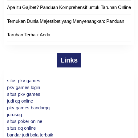
Apa itu Gajibet? Panduan Komprehensif untuk Taruhan Online
Temukan Dunia Majestibet yang Menyenangkan: Panduan
Taruhan Terbaik Anda
Links
situs pkv games
pkv games login
situs pkv games
judi qq online
pkv games bandarqq
jurusqq
situs poker online
situs qq online
bandar judi bola terbaik