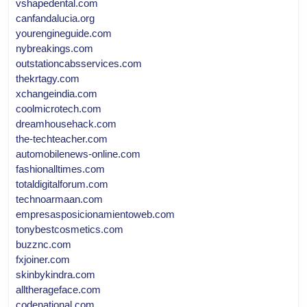
vshapedental.com
canfandalucia.org
yourengineguide.com
nybreakings.com
outstationcabsservices.com
thekrtagy.com
xchangeindia.com
coolmicrotech.com
dreamhousehack.com
the-techteacher.com
automobilenews-online.com
fashionalltimes.com
totaldigitalforum.com
technoarmaan.com
empresasposicionamientoweb.com
tonybestcosmetics.com
buzznc.com
fxjoiner.com
skinbykindra.com
alltherageface.com
codenational.com