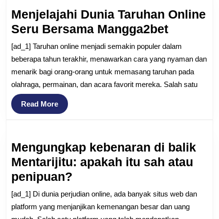
Menjelajahi Dunia Taruhan Online
Menjelaj
Seru Bersama Mangga2bet
Dunia
[ad_1] Taruhan online menjadi semakin populer dalam
Taruhan
beberapa tahun terakhir, menawarkan cara yang nyaman dan
Online
menarik bagi orang-orang untuk memasang taruhan pada
olahraga, permainan, dan acara favorit mereka. Salah satu
Seru
Bersam
Read
Read More
Mangga2
More
Mengungkap kebenaran di balik
Mentarijitu: apakah itu sah atau
Mengungkap
penipuan?
kebenaran
[ad_1] Di dunia perjudian online, ada banyak situs web dan
di
platform yang menjanjikan kemenangan besar dan uang