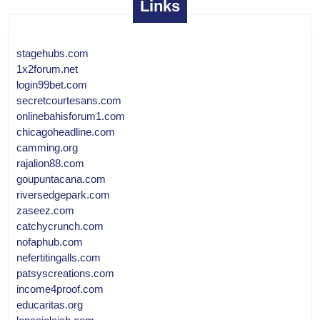
Links
stagehubs.com
1x2forum.net
login99bet.com
secretcourtesans.com
onlinebahisforum1.com
chicagoheadline.com
camming.org
rajalion88.com
goupuntacana.com
riversedgepark.com
zaseez.com
catchycrunch.com
nofaphub.com
nefertitingalls.com
patsyscreations.com
income4proof.com
educaritas.org