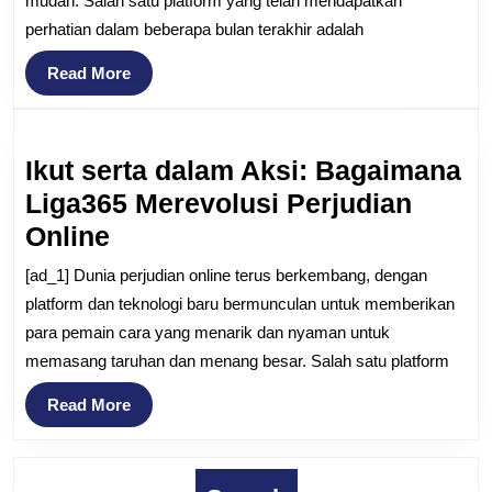
balik
mudah. Salah satu platform yang telah mendapatkan
perhatian dalam beberapa bulan terakhir adalah
Mentarijitu:
apakah
Read
Read More
itu
More
sah
atau
Ikut serta dalam Aksi: Bagaimana
penipuan?
Liga365 Merevolusi Perjudian
Ikut
Online
serta
[ad_1] Dunia perjudian online terus berkembang, dengan
dalam
platform dan teknologi baru bermunculan untuk memberikan
Aksi:
para pemain cara yang menarik dan nyaman untuk
memasang taruhan dan menang besar. Salah satu platform
Bagaimana
Liga365
Read
Read More
Merevolusi
More
Perjudian