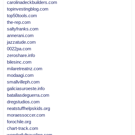
carolinadeckbuilders.com
topinvestingblog.com
top50tools.com
the-rep.com
saltyfranks.com
annerani.com
jazzatude.com
0022pa.com
zeroshare.info
bilesinc.com
milaretreatnz.com
modaagi.com
smallvilleph.com
galiciasuroeste.info
batallasdeguerra.com
dregstudios.com
neatstuffhelpskids.org
moraessoccer.com
forochile.org
chart-track.com
wonderfultraveling.com