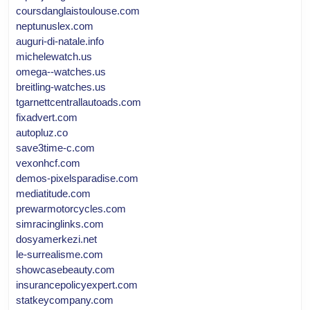
coursdanglaistoulouse.com
neptunuslex.com
auguri-di-natale.info
michelewatch.us
omega--watches.us
breitling-watches.us
tgarnettcentrallautoads.com
fixadvert.com
autopluz.co
save3time-c.com
vexonhcf.com
demos-pixelsparadise.com
mediatitude.com
prewarmotorcycles.com
simracinglinks.com
dosyamerkezi.net
le-surrealisme.com
showcasebeauty.com
insurancepolicyexpert.com
statkeycompany.com