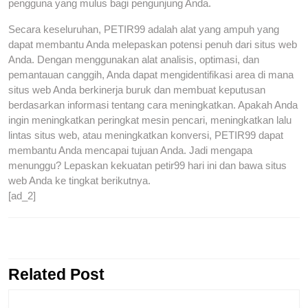
pengguna yang mulus bagi pengunjung Anda.
Secara keseluruhan, PETIR99 adalah alat yang ampuh yang
dapat membantu Anda melepaskan potensi penuh dari situs web
Anda. Dengan menggunakan alat analisis, optimasi, dan
pemantauan canggih, Anda dapat mengidentifikasi area di mana
situs web Anda berkinerja buruk dan membuat keputusan
berdasarkan informasi tentang cara meningkatkan. Apakah Anda
ingin meningkatkan peringkat mesin pencari, meningkatkan lalu
lintas situs web, atau meningkatkan konversi, PETIR99 dapat
membantu Anda mencapai tujuan Anda. Jadi mengapa
menunggu? Lepaskan kekuatan petir99 hari ini dan bawa situs
web Anda ke tingkat berikutnya.
[ad_2]
Post
PREVIOUS
NEXT
navigation
Related Post
Previous
Next
post:
post: