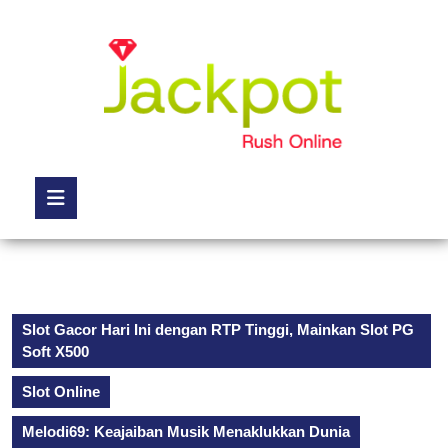
Skip
to
content
Skip
to
content
Open
Button
Slot Gacor Hari Ini dengan RTP Tinggi, Mainkan Slot PG
Soft X500
Slot Online
Melodi69: Keajaiban Musik Menaklukkan Dunia