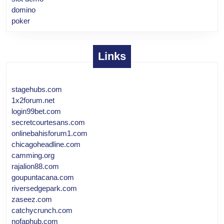
domino
poker
Links
stagehubs.com
1x2forum.net
login99bet.com
secretcourtesans.com
onlinebahisforum1.com
chicagoheadline.com
camming.org
rajalion88.com
goupuntacana.com
riversedgepark.com
zaseez.com
catchycrunch.com
nofaphub.com