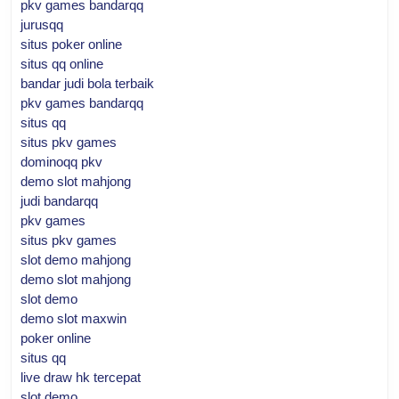
pkv games bandarqq
jurusqq
situs poker online
situs qq online
bandar judi bola terbaik
pkv games bandarqq
situs qq
situs pkv games
dominoqq pkv
demo slot mahjong
judi bandarqq
pkv games
situs pkv games
slot demo mahjong
demo slot mahjong
slot demo
demo slot maxwin
poker online
situs qq
live draw hk tercepat
slot demo