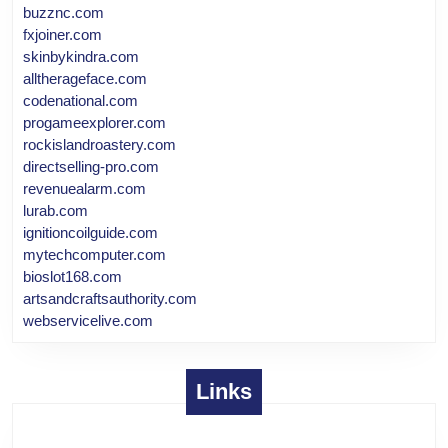
buzznc.com
fxjoiner.com
skinbykindra.com
alltherageface.com
codenational.com
progameexplorer.com
rockislandroastery.com
directselling-pro.com
revenuealarm.com
lurab.com
ignitioncoilguide.com
mytechcomputer.com
bioslot168.com
artsandcraftsauthority.com
webservicelive.com
Links