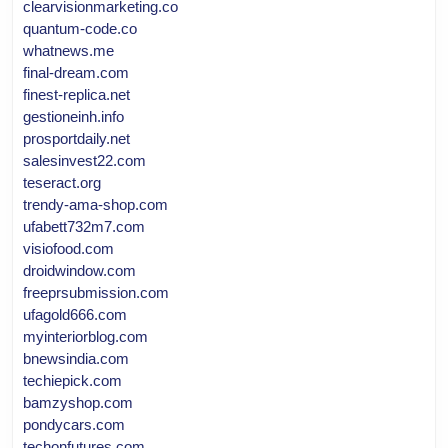
clearvisionmarketing.co
quantum-code.co
whatnews.me
final-dream.com
finest-replica.net
gestioneinh.info
prosportdaily.net
salesinvest22.com
teseract.org
trendy-ama-shop.com
ufabett732m7.com
visiofood.com
droidwindow.com
freeprsubmission.com
ufagold666.com
myinteriorblog.com
bnewsindia.com
techiepick.com
bamzyshop.com
pondycars.com
techonfutures.com