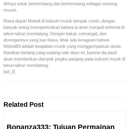
dirinya untuk berkembang dan berkembang sebagai seorang
musisi.
Masa depan Melodi di industri musik tampak cerah, dengan
banyak orang memperkirakan bahwa ia akan menjadi terkenal di
tahun-tahun mendatang. Dengan bakat, semangat, dan
dorongannya yang luar biasa, tidak ada keraguan bahwa
Melodi69 adalah keajaiban musik yang menggemparkan dunia.
Nantikan bintang yang sedang naik daun ini, karena dia pasti
akan memberikan dampak jangka panjang pada industri musik di
tahun-tahun mendatang.
[ad_2]
Post
PREVIOUS
NEXT
navigation
Related Post
Previous
Next
post:
post:
Bonanza333: Tujuan Permainan