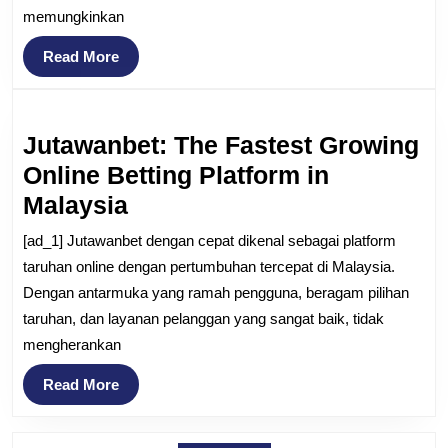
memungkinkan
Mengeksplorasi
Potensi
Read
Read More
More
SuperMPO
Jutawanbet: The Fastest Growing
Online Betting Platform in
Jutawanbet:
Malaysia
The
[ad_1] Jutawanbet dengan cepat dikenal sebagai platform
Fastest
taruhan online dengan pertumbuhan tercepat di Malaysia.
Growing
Dengan antarmuka yang ramah pengguna, beragam pilihan
taruhan, dan layanan pelanggan yang sangat baik, tidak
Online
mengherankan
Betting
Platform
Read
Read More
More
in
Malaysia