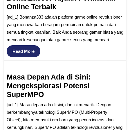
Bonanza333:
Online Terbaik
Tujuan
[ad_1] Bonanza333 adalah platform game online revolusioner
Permainan
yang menawarkan beragam permainan untuk pemain dari
Online
semua tingkat keahlian. Baik Anda seorang gamer biasa yang
mencari kesenangan atau gamer serius yang mencari
Terbaik
Read
Read More
More
Masa Depan Ada di Sini:
Mengeksplorasi Potensi
Masa
SuperMPO
Depan
[ad_1] Masa depan ada di sini, dan ini menarik. Dengan
Ada
berkembangnya teknologi SuperMPO (Multi-Property
di
Object), kita memasuki era baru yang penuh inovasi dan
kemungkinan. SuperMPO adalah teknologi revolusioner yang
Sini: