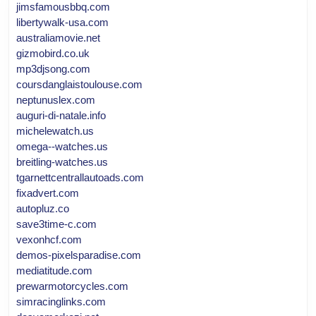
jimsfamousbbq.com
libertywalk-usa.com
australiamovie.net
gizmobird.co.uk
mp3djsong.com
coursdanglaistoulouse.com
neptunuslex.com
auguri-di-natale.info
michelewatch.us
omega--watches.us
breitling-watches.us
tgarnettcentrallautoads.com
fixadvert.com
autopluz.co
save3time-c.com
vexonhcf.com
demos-pixelsparadise.com
mediatitude.com
prewarmotorcycles.com
simracinglinks.com