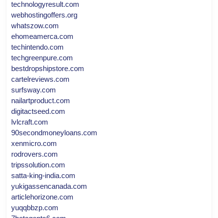
technologyresult.com
webhostingoffers.org
whatszow.com
ehomeamerca.com
techintendo.com
techgreenpure.com
bestdropshipstore.com
cartelreviews.com
surfsway.com
nailartproduct.com
digitactseed.com
lvlcraft.com
90secondmoneyloans.com
xenmicro.com
rodrovers.com
tripssolution.com
satta-king-india.com
yukigassencanada.com
articlehorizone.com
yuqqbbzp.com