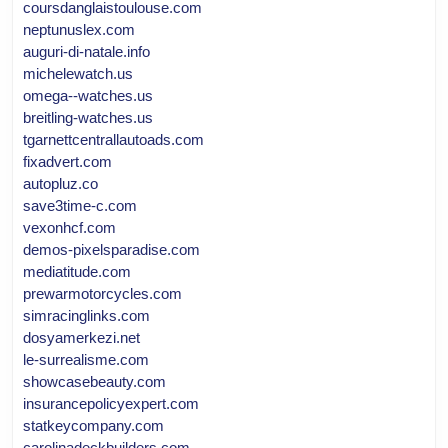
coursdanglaistoulouse.com
neptunuslex.com
auguri-di-natale.info
michelewatch.us
omega--watches.us
breitling-watches.us
tgarnettcentrallautoads.com
fixadvert.com
autopluz.co
save3time-c.com
vexonhcf.com
demos-pixelsparadise.com
mediatitude.com
prewarmotorcycles.com
simracinglinks.com
dosyamerkezi.net
le-surrealisme.com
showcasebeauty.com
insurancepolicyexpert.com
statkeycompany.com
carolinadeckbuilders.com