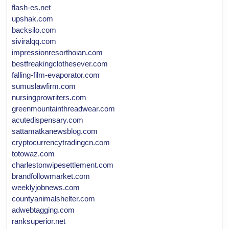
flash-es.net
upshak.com
backsilo.com
siviralqq.com
impressionresorthoian.com
bestfreakingclothesever.com
falling-film-evaporator.com
sumuslawfirm.com
nursingprowriters.com
greenmountainthreadwear.com
acutedispensary.com
sattamatkanewsblog.com
cryptocurrencytradingcn.com
totowaz.com
charlestonwipesettlement.com
brandfollowmarket.com
weeklyjobnews.com
countyanimalshelter.com
adwebtagging.com
ranksuperior.net