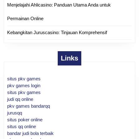
Menjelajahi Ahlicasino: Panduan Utama Anda untuk
Permainan Online
Kebangkitan Juruscasino: Tinjauan Komprehensif
Links
situs pkv games
pkv games login
situs pkv games
judi qq online
pkv games bandarqq
jurusqq
situs poker online
situs qq online
bandar judi bola terbaik