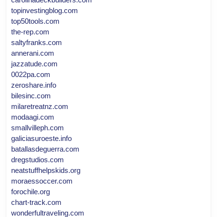
topinvestingblog.com
top50tools.com
the-rep.com
saltyfranks.com
annerani.com
jazzatude.com
0022pa.com
zeroshare.info
bilesinc.com
milaretreatnz.com
modaagi.com
smallvilleph.com
galiciasuroeste.info
batallasdeguerra.com
dregstudios.com
neatstuffhelpskids.org
moraessoccer.com
forochile.org
chart-track.com
wonderfultraveling.com