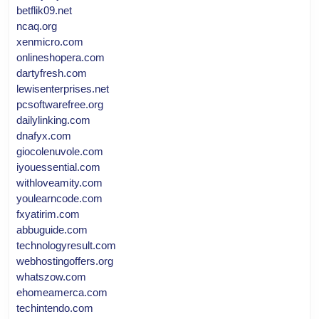
betflik09.net
ncaq.org
xenmicro.com
onlineshopera.com
dartyfresh.com
lewisenterprises.net
pcsoftwarefree.org
dailylinking.com
dnafyx.com
giocolenuvole.com
iyouessential.com
withloveamity.com
youlearncode.com
fxyatirim.com
abbuguide.com
technologyresult.com
webhostingoffers.org
whatszow.com
ehomeamerca.com
techintendo.com