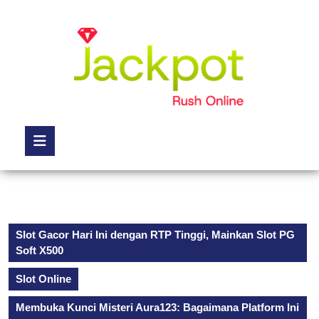
Skip
to
content
Skip
to
content
Open
Button
Slot Gacor Hari Ini dengan RTP Tinggi, Mainkan Slot PG
Soft X500
Slot Online
Membuka Kunci Misteri Aura123: Bagaimana Platform Ini