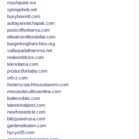
meshpoint.me
spongebob.net
busyboxintl.com
auttayanratchapak.com
postcoffeebarva.com
elteatromilliondollar.com
burgerkingfranchise.org
vallarpadathamma.net
realworldsize.com
teknolama.com
productforbaby.com
orb-z.com
fosterscoachhousetavern.com
mesasdecultivoonline.com
boilersnbits.com
latestviralpost.com
newfreearticle.com
blitzpowerusa.com
gardenofeaten.com
hycys05.com