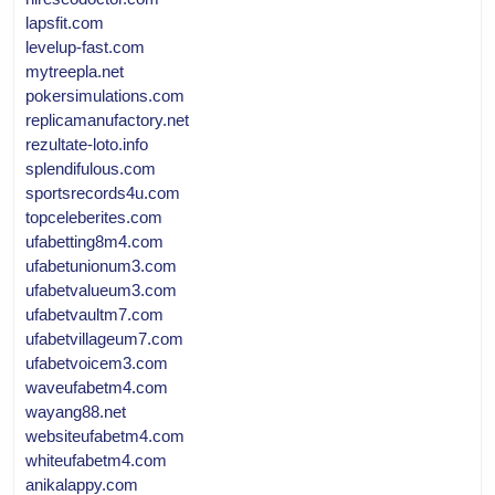
lapsfit.com
levelup-fast.com
mytreepla.net
pokersimulations.com
replicamanufactory.net
rezultate-loto.info
splendifulous.com
sportsrecords4u.com
topceleberites.com
ufabetting8m4.com
ufabetunionum3.com
ufabetvalueum3.com
ufabetvaultm7.com
ufabetvillageum7.com
ufabetvoicem3.com
waveufabetm4.com
wayang88.net
websiteufabetm4.com
whiteufabetm4.com
anikalappy.com