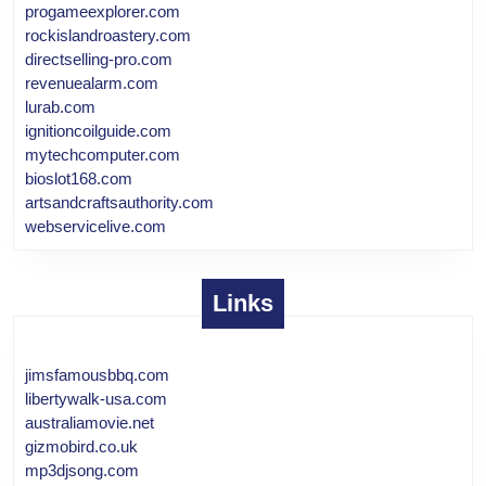
progameexplorer.com
rockislandroastery.com
directselling-pro.com
revenuealarm.com
lurab.com
ignitioncoilguide.com
mytechcomputer.com
bioslot168.com
artsandcraftsauthority.com
webservicelive.com
Links
jimsfamousbbq.com
libertywalk-usa.com
australiamovie.net
gizmobird.co.uk
mp3djsong.com