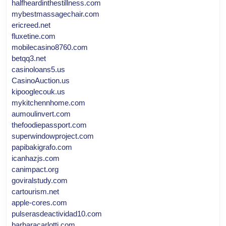
halfheardinthestillness.com
mybestmassagechair.com
ericreed.net
fluxetine.com
mobilecasino8760.com
betqq3.net
casinoloans5.us
CasinoAuction.us
kipooglecouk.us
mykitchennhome.com
aumoulinvert.com
thefoodiepassport.com
superwindowproject.com
papibakigrafo.com
icanhazjs.com
canimpact.org
goviralstudy.com
cartourism.net
apple-cores.com
pulserasdeactividad10.com
barbaracarlotti.com