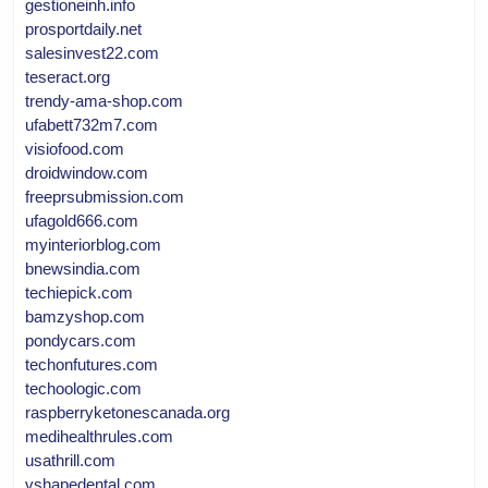
gestioneinh.info
prosportdaily.net
salesinvest22.com
teseract.org
trendy-ama-shop.com
ufabett732m7.com
visiofood.com
droidwindow.com
freeprsubmission.com
ufagold666.com
myinteriorblog.com
bnewsindia.com
techiepick.com
bamzyshop.com
pondycars.com
techonfutures.com
techoologic.com
raspberryketonescanada.org
medihealthrules.com
usathrill.com
vshapedental.com