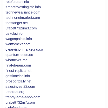
retefuturah.info
smartinvestinginfo.info
technewsalliance.com
technonetmarket.com
tedstanger.net
ufabett732um3.com
uskola.info
wagonpaints.info
waitfornext.com
clearvisionmarketing.co
quantum-code.co
whatnews.me
final-dream.com
finest-replica.net
gestioneinh.info
prosportdaily.net
salesinvest22.com
teseract.org
trendy-ama-shop.com
ufabett732m7.com
visiofood.com