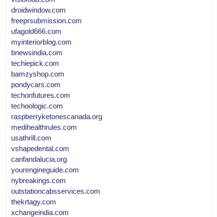
droidwindow.com
freeprsubmission.com
ufagold666.com
myinteriorblog.com
bnewsindia.com
techiepick.com
bamzyshop.com
pondycars.com
techonfutures.com
techoologic.com
raspberryketonescanada.org
medihealthrules.com
usathrill.com
vshapedental.com
canfandalucia.org
yourengineguide.com
nybreakings.com
outstationcabsservices.com
thekrtagy.com
xchangeindia.com