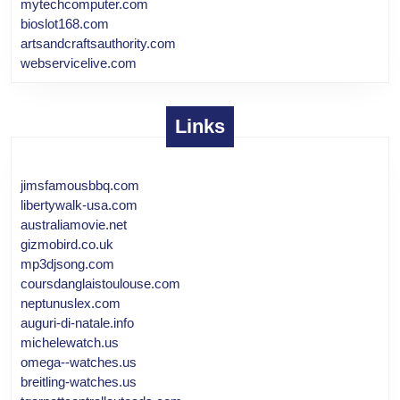
mytechcomputer.com
bioslot168.com
artsandcraftsauthority.com
webservicelive.com
Links
jimsfamousbbq.com
libertywalk-usa.com
australiamovie.net
gizmobird.co.uk
mp3djsong.com
coursdanglaistoulouse.com
neptunuslex.com
auguri-di-natale.info
michelewatch.us
omega--watches.us
breitling-watches.us