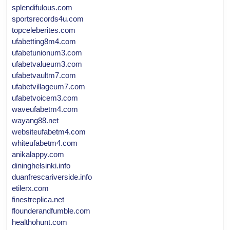
splendifulous.com
sportsrecords4u.com
topceleberites.com
ufabetting8m4.com
ufabetunionum3.com
ufabetvalueum3.com
ufabetvaultm7.com
ufabetvillageum7.com
ufabetvoicem3.com
waveufabetm4.com
wayang88.net
websiteufabetm4.com
whiteufabetm4.com
anikalappy.com
dininghelsinki.info
duanfrescariverside.info
etilerx.com
finestreplica.net
flounderandfumble.com
healthohunt.com