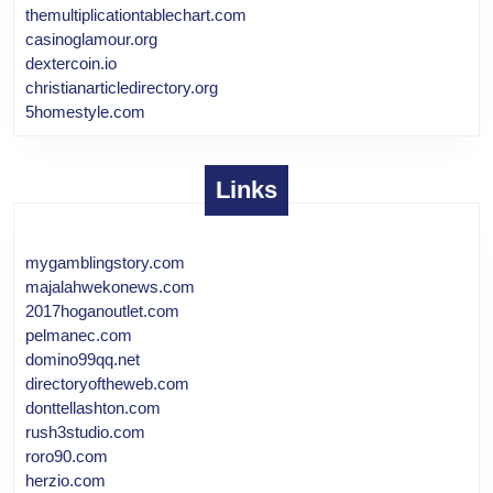
themultiplicationtablechart.com
casinoglamour.org
dextercoin.io
christianarticledirectory.org
5homestyle.com
Links
mygamblingstory.com
majalahwekonews.com
2017hoganoutlet.com
pelmanec.com
domino99qq.net
directoryoftheweb.com
donttellashton.com
rush3studio.com
roro90.com
herzio.com