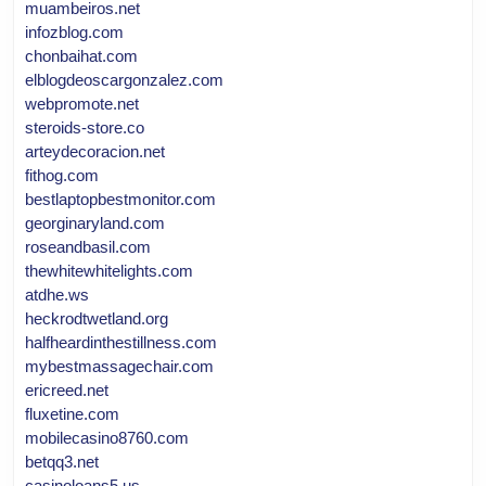
muambeiros.net
infozblog.com
chonbaihat.com
elblogdeoscargonzalez.com
webpromote.net
steroids-store.co
arteydecoracion.net
fithog.com
bestlaptopbestmonitor.com
georginaryland.com
roseandbasil.com
thewhitewhitelights.com
atdhe.ws
heckrodtwetland.org
halfheardinthestillness.com
mybestmassagechair.com
ericreed.net
fluxetine.com
mobilecasino8760.com
betqq3.net
casinoloans5.us