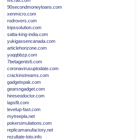
lvlcraft.com
90secondmoneyloans.com
xenmicro.com
rodrovers.com
tripssolution.com
satta-king-india.com
yukigassencanada.com
articlehorizone.com
yuqqbbzp.com
7betagents6.com
coronavirusuptodate.com
crackinstreams.com
gadgetspak.com
gearsngadget.com
hireseodoctor.com
lapsfit.com
levelup-fast.com
mytreepla.net
pokersimulations.com
replicamanufactory.net
rezultate-loto.info