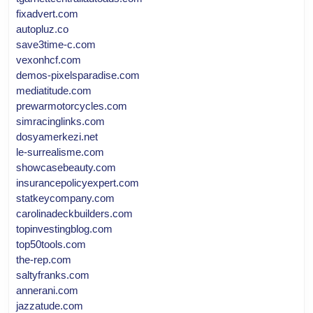
fixadvert.com
autopluz.co
save3time-c.com
vexonhcf.com
demos-pixelsparadise.com
mediatitude.com
prewarmotorcycles.com
simracinglinks.com
dosyamerkezi.net
le-surrealisme.com
showcasebeauty.com
insurancepolicyexpert.com
statkeycompany.com
carolinadeckbuilders.com
topinvestingblog.com
top50tools.com
the-rep.com
saltyfranks.com
annerani.com
jazzatude.com