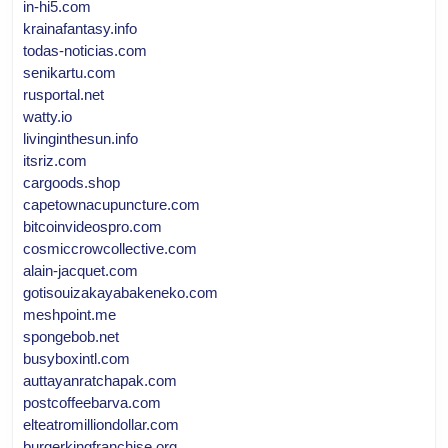
in-hi5.com
krainafantasy.info
todas-noticias.com
senikartu.com
rusportal.net
watty.io
livinginthesun.info
itsriz.com
cargoods.shop
capetownacupuncture.com
bitcoinvideospro.com
cosmiccrowcollective.com
alain-jacquet.com
gotisouizakayabakeneko.com
meshpoint.me
spongebob.net
busyboxintl.com
auttayanratchapak.com
postcoffeebarva.com
elteatromilliondollar.com
burgerkingfranchise.org