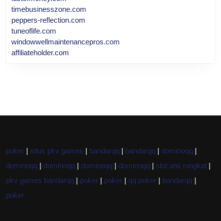
timebusinesszone.com
peppers-reflection.com
tuneoflife.com
windowwellmaintenancepros.com
affiliateholder.com
poker
|
situs pkv games
|
bandarqq
|
bandarqq
|
dominoqq
|
dominoqq
|
dominoqq
|
dominoqq
|
dominoqq
|
slot anti rungkat
|
pkv games bandarqq
|
poker
|
poker
|
qq poker
|
bandarqq
|
poker