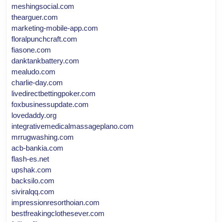
meshingsocial.com
thearguer.com
marketing-mobile-app.com
floralpunchcraft.com
fiasone.com
danktankbattery.com
mealudo.com
charlie-day.com
livedirectbettingpoker.com
foxbusinessupdate.com
lovedaddy.org
integrativemedicalmassageplano.com
mrrugwashing.com
acb-bankia.com
flash-es.net
upshak.com
backsilo.com
siviralqq.com
impressionresorthoian.com
bestfreakingclothesever.com