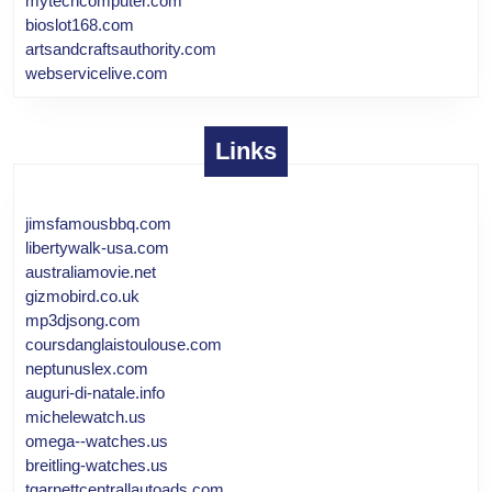
mytechcomputer.com
bioslot168.com
artsandcraftsauthority.com
webservicelive.com
Links
jimsfamousbbq.com
libertywalk-usa.com
australiamovie.net
gizmobird.co.uk
mp3djsong.com
coursdanglaistoulouse.com
neptunuslex.com
auguri-di-natale.info
michelewatch.us
omega--watches.us
breitling-watches.us
tgarnettcentrallautoads.com