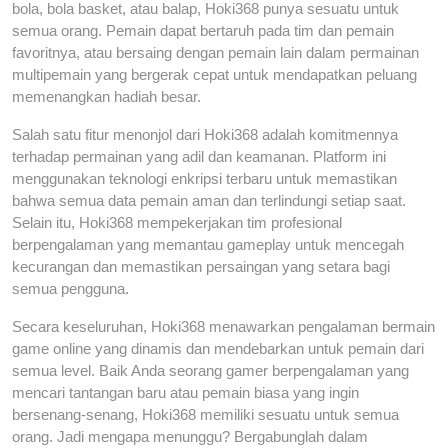
bola, bola basket, atau balap, Hoki368 punya sesuatu untuk
semua orang. Pemain dapat bertaruh pada tim dan pemain
favoritnya, atau bersaing dengan pemain lain dalam permainan
multipemain yang bergerak cepat untuk mendapatkan peluang
memenangkan hadiah besar.
Salah satu fitur menonjol dari Hoki368 adalah komitmennya
terhadap permainan yang adil dan keamanan. Platform ini
menggunakan teknologi enkripsi terbaru untuk memastikan
bahwa semua data pemain aman dan terlindungi setiap saat.
Selain itu, Hoki368 mempekerjakan tim profesional
berpengalaman yang memantau gameplay untuk mencegah
kecurangan dan memastikan persaingan yang setara bagi
semua pengguna.
Secara keseluruhan, Hoki368 menawarkan pengalaman bermain
game online yang dinamis dan mendebarkan untuk pemain dari
semua level. Baik Anda seorang gamer berpengalaman yang
mencari tantangan baru atau pemain biasa yang ingin
bersenang-senang, Hoki368 memiliki sesuatu untuk semua
orang. Jadi mengapa menunggu? Bergabunglah dalam