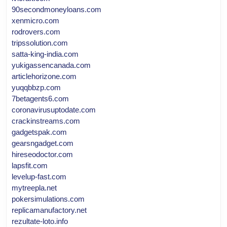
90secondmoneyloans.com
xenmicro.com
rodrovers.com
tripssolution.com
satta-king-india.com
yukigassencanada.com
articlehorizone.com
yuqqbbzp.com
7betagents6.com
coronavirusuptodate.com
crackinstreams.com
gadgetspak.com
gearsngadget.com
hireseodoctor.com
lapsfit.com
levelup-fast.com
mytreepla.net
pokersimulations.com
replicamanufactory.net
rezultate-loto.info