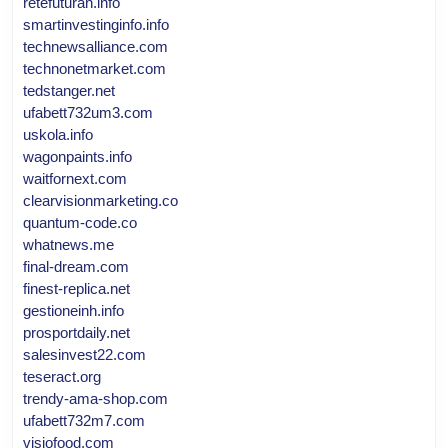
retefuturah.info
smartinvestinginfo.info
technewsalliance.com
technonetmarket.com
tedstanger.net
ufabett732um3.com
uskola.info
wagonpaints.info
waitfornext.com
clearvisionmarketing.co
quantum-code.co
whatnews.me
final-dream.com
finest-replica.net
gestioneinh.info
prosportdaily.net
salesinvest22.com
teseract.org
trendy-ama-shop.com
ufabett732m7.com
visiofood.com