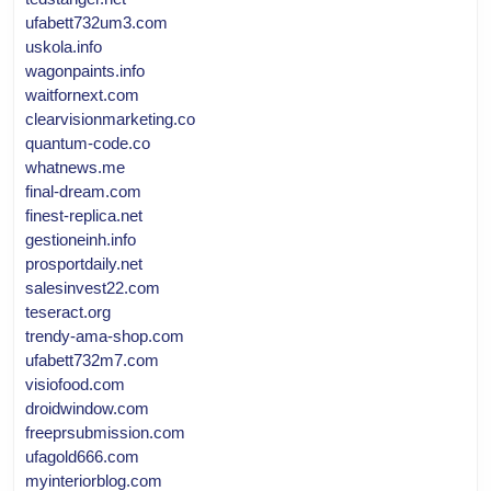
ufabett732um3.com
uskola.info
wagonpaints.info
waitfornext.com
clearvisionmarketing.co
quantum-code.co
whatnews.me
final-dream.com
finest-replica.net
gestioneinh.info
prosportdaily.net
salesinvest22.com
teseract.org
trendy-ama-shop.com
ufabett732m7.com
visiofood.com
droidwindow.com
freeprsubmission.com
ufagold666.com
myinteriorblog.com