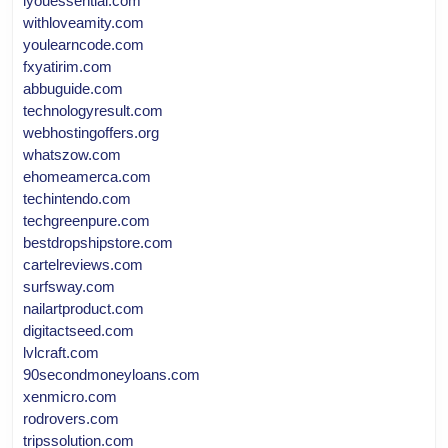
iyouessential.com
withloveamity.com
youlearncode.com
fxyatirim.com
abbuguide.com
technologyresult.com
webhostingoffers.org
whatszow.com
ehomeamerca.com
techintendo.com
techgreenpure.com
bestdropshipstore.com
cartelreviews.com
surfsway.com
nailartproduct.com
digitactseed.com
lvlcraft.com
90secondmoneyloans.com
xenmicro.com
rodrovers.com
tripssolution.com