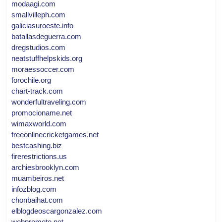
modaagi.com
smallvilleph.com
galiciasuroeste.info
batallasdeguerra.com
dregstudios.com
neatstuffhelpskids.org
moraessoccer.com
forochile.org
chart-track.com
wonderfultraveling.com
promocioname.net
wimaxworld.com
freeonlinecricketgames.net
bestcashing.biz
firerestrictions.us
archiesbrooklyn.com
muambeiros.net
infozblog.com
chonbaihat.com
elblogdeoscargonzalez.com
webpromote.net