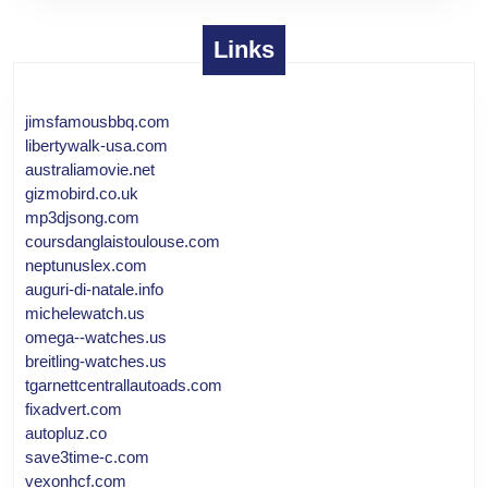
Links
jimsfamousbbq.com
libertywalk-usa.com
australiamovie.net
gizmobird.co.uk
mp3djsong.com
coursdanglaistoulouse.com
neptunuslex.com
auguri-di-natale.info
michelewatch.us
omega--watches.us
breitling-watches.us
tgarnettcentrallautoads.com
fixadvert.com
autopluz.co
save3time-c.com
vexonhcf.com