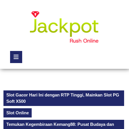
Skip
to
content
Skip
to
content
Open
Button
Slot Gacor Hari Ini dengan RTP Tinggi, Mainkan Slot PG
Soft X500
Slot Online
Temukan Kegembiraan Kemang88: Pusat Budaya dan