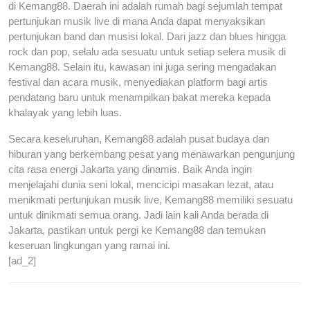
di Kemang88. Daerah ini adalah rumah bagi sejumlah tempat
pertunjukan musik live di mana Anda dapat menyaksikan
pertunjukan band dan musisi lokal. Dari jazz dan blues hingga
rock dan pop, selalu ada sesuatu untuk setiap selera musik di
Kemang88. Selain itu, kawasan ini juga sering mengadakan
festival dan acara musik, menyediakan platform bagi artis
pendatang baru untuk menampilkan bakat mereka kepada
khalayak yang lebih luas.
Secara keseluruhan, Kemang88 adalah pusat budaya dan
hiburan yang berkembang pesat yang menawarkan pengunjung
cita rasa energi Jakarta yang dinamis. Baik Anda ingin
menjelajahi dunia seni lokal, mencicipi masakan lezat, atau
menikmati pertunjukan musik live, Kemang88 memiliki sesuatu
untuk dinikmati semua orang. Jadi lain kali Anda berada di
Jakarta, pastikan untuk pergi ke Kemang88 dan temukan
keseruan lingkungan yang ramai ini.
[ad_2]
Post
PREVIOUS
NEXT