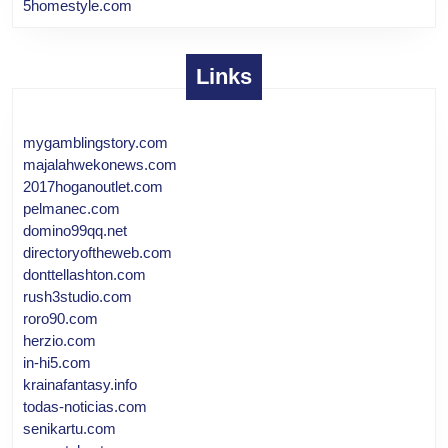
5homestyle.com
Links
mygamblingstory.com
majalahwekonews.com
2017hoganoutlet.com
pelmanec.com
domino99qq.net
directoryoftheweb.com
donttellashton.com
rush3studio.com
roro90.com
herzio.com
in-hi5.com
krainafantasy.info
todas-noticias.com
senikartu.com