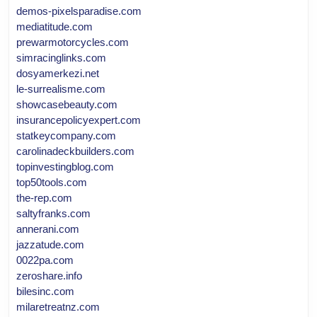
demos-pixelsparadise.com
mediatitude.com
prewarmotorcycles.com
simracinglinks.com
dosyamerkezi.net
le-surrealisme.com
showcasebeauty.com
insurancepolicyexpert.com
statkeycompany.com
carolinadeckbuilders.com
topinvestingblog.com
top50tools.com
the-rep.com
saltyfranks.com
annerani.com
jazzatude.com
0022pa.com
zeroshare.info
bilesinc.com
milaretreatnz.com