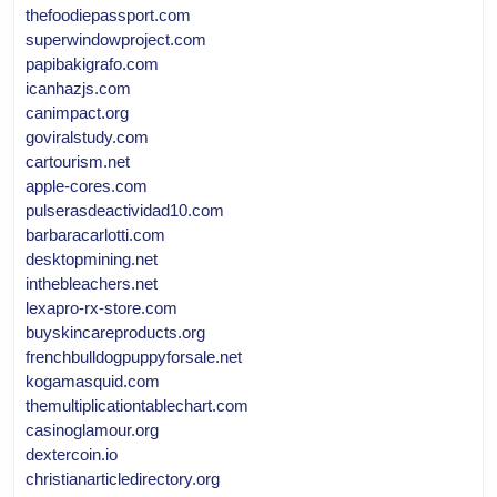
thefoodiepassport.com
superwindowproject.com
papibakigrafo.com
icanhazjs.com
canimpact.org
goviralstudy.com
cartourism.net
apple-cores.com
pulserasdeactividad10.com
barbaracarlotti.com
desktopmining.net
inthebleachers.net
lexapro-rx-store.com
buyskincareproducts.org
frenchbulldogpuppyforsale.net
kogamasquid.com
themultiplicationtablechart.com
casinoglamour.org
dextercoin.io
christianarticledirectory.org