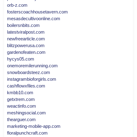
orb-z.com
fosterscoachhousetavern.com
mesasdecultivoonline.com
boilersnbits.com
latestviralpost.com
newfreearticle.com
blitzpowerusa.com
gardenofeaten.com
hycys05.com
onemoremilerunning.com
snowboardsteez.com
instagrambioforgirls.com
cashflowxfiles.com
kmbb10.com
getxtrem.com
weactinfo.com
meshingsocial.com
thearguer.com
marketing-mobile-app.com
floralpunchcraft.com