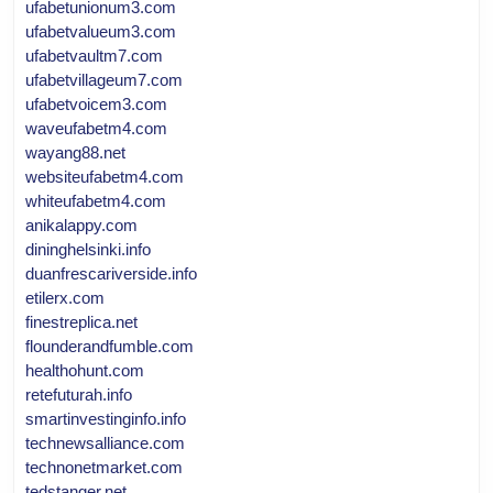
ufabetunionum3.com
ufabetvalueum3.com
ufabetvaultm7.com
ufabetvillageum7.com
ufabetvoicem3.com
waveufabetm4.com
wayang88.net
websiteufabetm4.com
whiteufabetm4.com
anikalappy.com
dininghelsinki.info
duanfrescariverside.info
etilerx.com
finestreplica.net
flounderandfumble.com
healthohunt.com
retefuturah.info
smartinvestinginfo.info
technewsalliance.com
technonetmarket.com
tedstanger.net