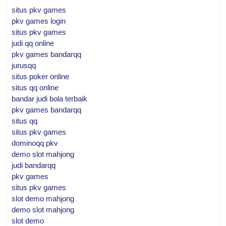
situs pkv games
pkv games login
situs pkv games
judi qq online
pkv games bandarqq
jurusqq
situs poker online
situs qq online
bandar judi bola terbaik
pkv games bandarqq
situs qq
situs pkv games
dominoqq pkv
demo slot mahjong
judi bandarqq
pkv games
situs pkv games
slot demo mahjong
demo slot mahjong
slot demo